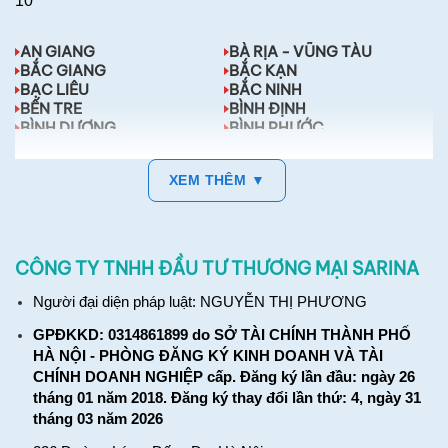
10
AN GIANG
BÀ RỊA - VŨNG TÀU
BẮC GIANG
BẮC KẠN
BẠC LIÊU
BẮC NINH
BẾN TRE
BÌNH ĐỊNH
BÌNH DƯƠNG
BÌNH PHƯỚC
BÌNH THUẬN
CÀ MAU
XEM THÊM ▼
CÔNG TY TNHH ĐẦU TƯ THƯƠNG MẠI SARINA
Người đại diện pháp luật: NGUYỄN THỊ PHƯƠNG
GPĐKKD: 0314861899 do SỞ TÀI CHÍNH THÀNH PHỐ
HÀ NỘI - PHÒNG ĐĂNG KÝ KINH DOANH VÀ TÀI
CHÍNH DOANH NGHIỆP cấp. Đăng ký lần đầu: ngày 26
tháng 01 năm 2018. Đăng ký thay đổi lần thứ: 4, ngày 31
tháng 03 năm 2026