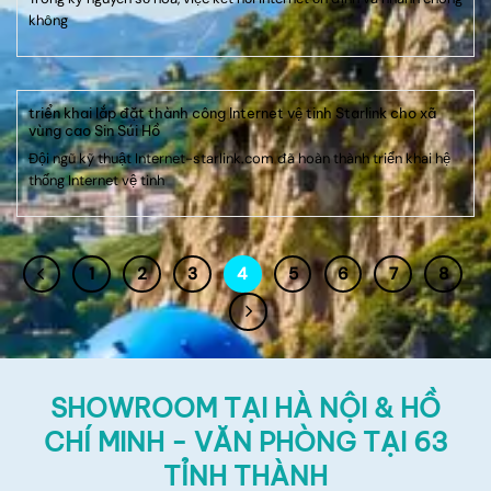
không
triển khai lắp đặt thành công Internet vệ tinh Starlink cho xã
vùng cao Sin Súi Hồ
Đội ngũ kỹ thuật Internet-starlink.com đã hoàn thành triển khai hệ
thống Internet vệ tinh
1
2
3
4
5
6
7
8
SHOWROOM TẠI HÀ NỘI & HỒ
CHÍ MINH - VĂN PHÒNG TẠI 63
TỈNH THÀNH