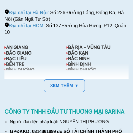
Địa chỉ tại Hà Nội:
Số 226 Đường Láng, Đống Đa, Hà
Nội (Gần Ngã Tư Sở)
Địa chỉ tại HCM:
Số 137 Đường Hòa Hưng, P12, Quận
10
AN GIANG
BÀ RỊA - VŨNG TÀU
BẮC GIANG
BẮC KẠN
BẠC LIÊU
BẮC NINH
BẾN TRE
BÌNH ĐỊNH
BÌNH DƯƠNG
BÌNH PHƯỚC
BÌNH THUẬN
CÀ MAU
XEM THÊM ▼
CÔNG TY TNHH ĐẦU TƯ THƯƠNG MẠI SARINA
Người đại diện pháp luật: NGUYỄN THỊ PHƯƠNG
GPĐKKD: 0314861899 do SỞ TÀI CHÍNH THÀNH PHỐ