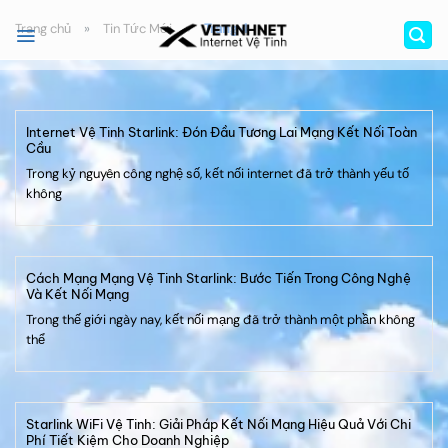
Bỏ
Trang chủ
»
Tin Tức Mới
»
Trang 4
qua
nội
dung
Internet Vệ Tinh Starlink: Đón Đầu Tương Lai Mạng Kết Nối Toàn
Cầu
Trong kỷ nguyên công nghệ số, kết nối internet đã trở thành yếu tố
không
Cách Mạng Mạng Vệ Tinh Starlink: Bước Tiến Trong Công Nghệ
Và Kết Nối Mạng
Trong thế giới ngày nay, kết nối mạng đã trở thành một phần không
thể
Starlink WiFi Vệ Tinh: Giải Pháp Kết Nối Mạng Hiệu Quả Với Chi
Phí Tiết Kiệm Cho Doanh Nghiệp