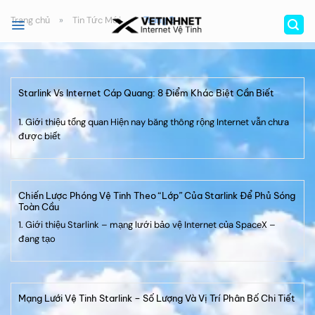
Bỏ
Trang chủ
»
Tin Tức Mới
»
Trang 2
qua
nội
dung
Starlink Vs Internet Cáp Quang: 8 Điểm Khác Biệt Cần Biết
1. Giới thiệu tổng quan Hiện nay băng thông rộng Internet vẫn chưa
được biết
Chiến Lược Phóng Vệ Tinh Theo “Lớp” Của Starlink Để Phủ Sóng
Toàn Cầu
1. Giới thiệu Starlink – mạng lưới bảo vệ Internet của SpaceX –
đang tạo
Mạng Lưới Vệ Tinh Starlink – Số Lượng Và Vị Trí Phân Bố Chi Tiết