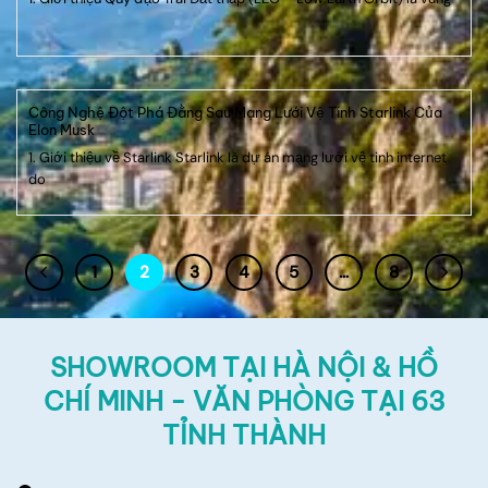
Công Nghệ Đột Phá Đằng Sau Mạng Lưới Vệ Tinh Starlink Của
Elon Musk
1. Giới thiệu về Starlink Starlink là dự án mạng lưới vệ tinh internet
do
1
2
3
4
5
…
8
SHOWROOM TẠI HÀ NỘI & HỒ
CHÍ MINH - VĂN PHÒNG TẠI 63
TỈNH THÀNH