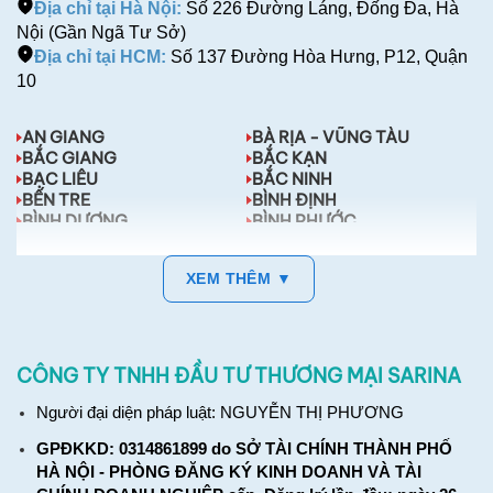
Địa chỉ tại Hà Nội:
Số 226 Đường Láng, Đống Đa, Hà
Nội (Gần Ngã Tư Sở)
Địa chỉ tại HCM:
Số 137 Đường Hòa Hưng, P12, Quận
10
AN GIANG
BÀ RỊA - VŨNG TÀU
BẮC GIANG
BẮC KẠN
BẠC LIÊU
BẮC NINH
BẾN TRE
BÌNH ĐỊNH
BÌNH DƯƠNG
BÌNH PHƯỚC
BÌNH THUẬN
CÀ MAU
XEM THÊM ▼
CÔNG TY TNHH ĐẦU TƯ THƯƠNG MẠI SARINA
Người đại diện pháp luật: NGUYỄN THỊ PHƯƠNG
GPĐKKD: 0314861899 do SỞ TÀI CHÍNH THÀNH PHỐ
HÀ NỘI - PHÒNG ĐĂNG KÝ KINH DOANH VÀ TÀI