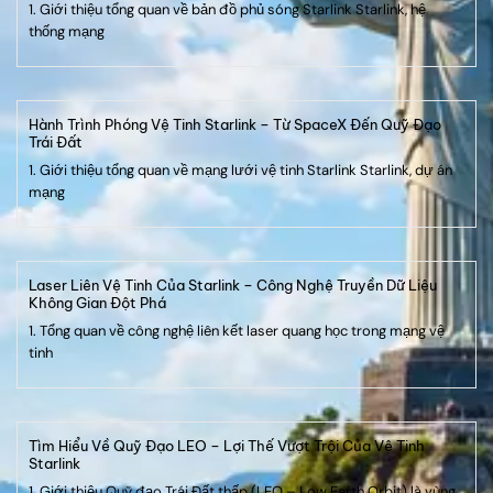
1. Giới thiệu tổng quan về bản đồ phủ sóng Starlink Starlink, hệ
thống mạng
Hành Trình Phóng Vệ Tinh Starlink – Từ SpaceX Đến Quỹ Đạo
Trái Đất
1. Giới thiệu tổng quan về mạng lưới vệ tinh Starlink Starlink, dự án
mạng
Laser Liên Vệ Tinh Của Starlink – Công Nghệ Truyền Dữ Liệu
Không Gian Đột Phá
1. Tổng quan về công nghệ liên kết laser quang học trong mạng vệ
tinh
Tìm Hiểu Về Quỹ Đạo LEO – Lợi Thế Vượt Trội Của Vệ Tinh
Starlink
1. Giới thiệu Quỹ đạo Trái Đất thấp (LEO – Low Earth Orbit) là vùng