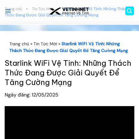
Bỏ
Trang chủ
»
Tin Tức Mới
»
Starlink WiFi Vệ Tinh: Những Thách
qua
Thức Đang Được Giải Quyết Để Tăng Cường Mạng
nội
dung
Trang chủ
»
Tin Tức Mới
»
Starlink WiFi Vệ Tinh: Những
Thách Thức Đang Được Giải Quyết Để Tăng Cường Mạng
Starlink WiFi Vệ Tinh: Những Thách
Thức Đang Được Giải Quyết Để
Tăng Cường Mạng
Ngày đăng: 12/05/2025