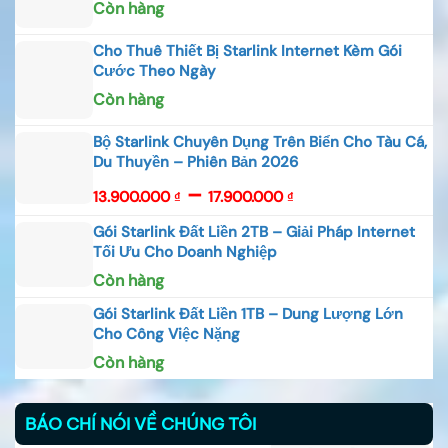
Còn hàng
Cho Thuê Thiết Bị Starlink Internet Kèm Gói
Cước Theo Ngày
Còn hàng
Bộ Starlink Chuyên Dụng Trên Biển Cho Tàu Cá,
Du Thuyền – Phiên Bản 2026
Khoảng
–
13.900.000
17.900.000
₫
₫
giá:
Gói Starlink Đất Liền 2TB – Giải Pháp Internet
từ
Tối Ưu Cho Doanh Nghiệp
13.900.000 ₫
Còn hàng
đến
Gói Starlink Đất Liền 1TB – Dung Lượng Lớn
Cho Công Việc Nặng
17.900.000 ₫
Còn hàng
BÁO CHÍ NÓI VỀ CHÚNG TÔI