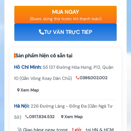
MUA NGAY
(Được dùng thử trước khi thanh toán)
TƯ VẤN TRỰC TIẾP
Sản phẩm hiện có sẵn tại
Hồ Chí Minh:
Số 137 Đường Hòa Hưng, P12, Quận
0386.002.002
10 (Gần Vòng Xoay Dân Chủ)
Xem Map
Hà Nội:
226 Đường Láng - Đống Đa (Gần Ngã Tư
0917.834.532
Xem Map
Sở)
🚀 Giao hàng ngay trong
1 giờ
tại HN & HCM