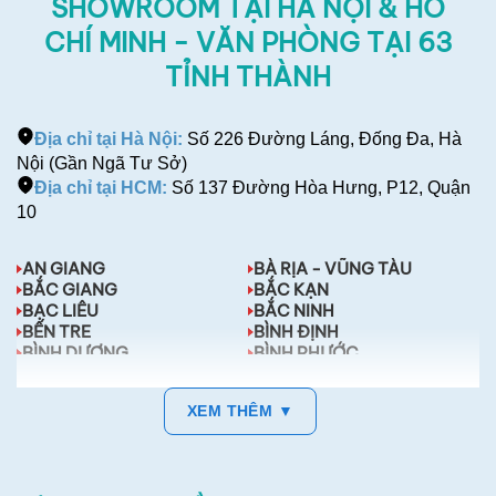
SHOWROOM TẠI HÀ NỘI & HỒ
CHÍ MINH - VĂN PHÒNG TẠI 63
TỈNH THÀNH
Địa chỉ tại Hà Nội:
Số 226 Đường Láng, Đống Đa, Hà
Nội (Gần Ngã Tư Sở)
Địa chỉ tại HCM:
Số 137 Đường Hòa Hưng, P12, Quận
10
AN GIANG
BÀ RỊA - VŨNG TÀU
BẮC GIANG
BẮC KẠN
BẠC LIÊU
BẮC NINH
BẾN TRE
BÌNH ĐỊNH
BÌNH DƯƠNG
BÌNH PHƯỚC
BÌNH THUẬN
CÀ MAU
XEM THÊM ▼